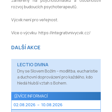
zaměřený na psychosomatiku a osobnostní
rozvoj budoucích psychoterapeutů.
Výcvik není pro veřejnost.
Více o výcviku: https://integrativnivycvik.cz/
DALŠÍ AKCE
LECTIO DIVINA
Dny se Slovem Božím – modlitba, eucharistie
a duchovní doprovázení pro každého, kdo
hledá hlubší vztah s Bohem.
VÍCE INFORMACÍ
02.08.2026
–
10.08.2026