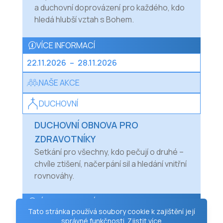
a duchovní doprovázení pro každého, kdo
hledá hlubší vztah s Bohem.
VÍCE INFORMACÍ
22.11.2026
–
28.11.2026
NAŠE AKCE
DUCHOVNÍ
DUCHOVNÍ OBNOVA PRO
ZDRAVOTNÍKY
Setkání pro všechny, kdo pečují o druhé –
chvíle ztišení, načerpání sil a hledání vnitřní
rovnováhy.
VÍCE INFORMACÍ
Tato stránka používá soubory cookie k zajištění její
29.11.2026
–
02.12.2026
správné funkčnosti.
Zjistit více