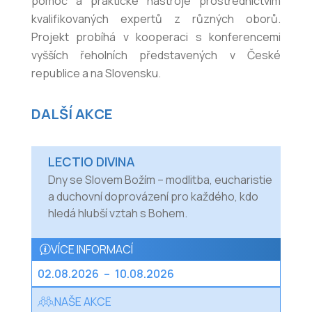
pomoc a praktické nástroje prostřednictvím
kvalifikovaných expertů z různých oborů.
Projekt probíhá v kooperaci s konferencemi
vyšších řeholních představených v České
republice a na Slovensku.
DALŠÍ AKCE
LECTIO DIVINA
Dny se Slovem Božím – modlitba, eucharistie
a duchovní doprovázení pro každého, kdo
hledá hlubší vztah s Bohem.
VÍCE INFORMACÍ
02.08.2026
–
10.08.2026
NAŠE AKCE