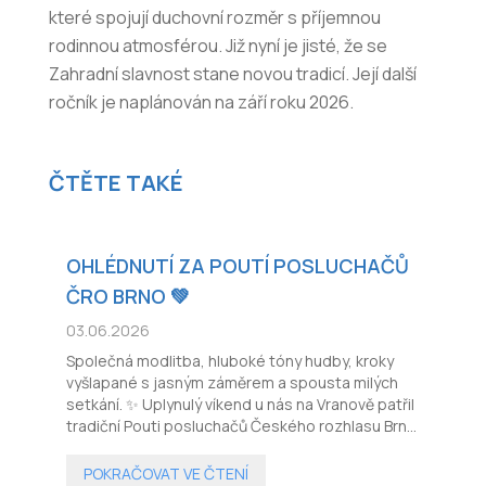
které spojují duchovní rozměr s příjemnou
rodinnou atmosférou. Již nyní je jisté, že se
Zahradní slavnost stane novou tradicí. Její další
ročník je naplánován na září roku 2026.
ČTĚTE TAKÉ
OHLÉDNUTÍ ZA POUTÍ POSLUCHAČŮ
ČRO BRNO 💚
03.06.2026
Společná modlitba, hluboké tóny hudby, kroky
vyšlapané s jasným záměrem a spousta milých
setkání. ✨ Uplynulý víkend u nás na Vranově patřil
tradiční Pouti posluchačů Českého rozhlasu Brno.
🎙️
POKRAČOVAT VE ČTENÍ