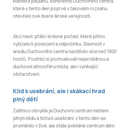
kláštera paulánů, konkrétně Duchovního centra,
které v tento den poprvé v takovém rozsahu
otevřelo své dveře široké veřejnosti.
Akci navíc přálo i krásné počasí, které přímo
vybízelo k posezení a odpočinku. Slavnost v
areálu Duchovního centra navštívilo více než 1000
hostů. Poutníci si pochvalovali nejen klidnou a
duchovní atmosféru místa, ale i vynikající
občerstvení.
Klid k usebrání, ale i skákací hrad
plný dětí
Zatímco obvykle je Duchovní centrum místem
plným klidu a ticha k usebrání, v tento den se
proměnilo v živé, ale stále poklidné centrum dění.