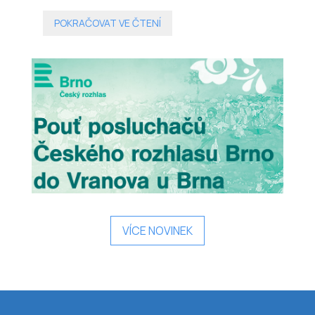
den, kdy se hlasy, které slýcháte z éteru, propojí
s naším poutním místem a vytvoří
POKRAČOVAT VE ČTENÍ
nezapomenutelnou atmosféru.
VÍCE NOVINEK