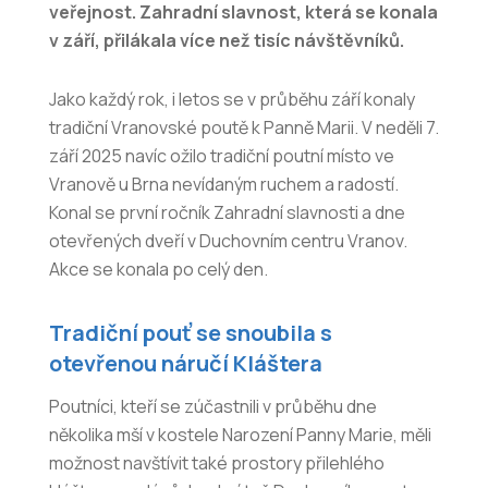
veřejnost. Zahradní slavnost, která se konala
v září, přilákala více než tisíc návštěvníků.
Jako každý rok, i letos se v průběhu září konaly
tradiční Vranovské poutě k Panně Marii. V neděli 7.
září 2025 navíc ožilo tradiční poutní místo ve
Vranově u Brna nevídaným ruchem a radostí.
Konal se první ročník Zahradní slavnosti a dne
otevřených dveří v Duchovním centru Vranov.
Akce se konala po celý den.
Tradiční pouť se snoubila s
otevřenou náručí Kláštera
Poutníci, kteří se zúčastnili v průběhu dne
několika mší v kostele Narození Panny Marie, měli
možnost navštívit také prostory přilehlého