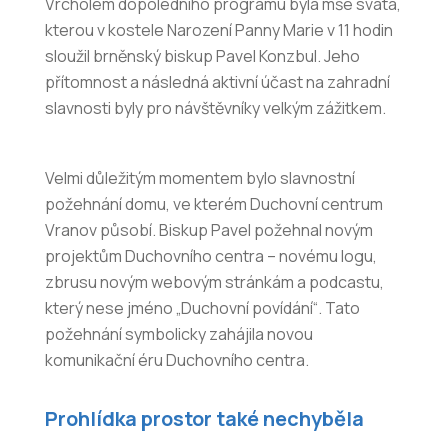
Vrcholem dopoledního programu byla mše svatá,
kterou v kostele Narození Panny Marie v 11 hodin
sloužil brněnský biskup Pavel Konzbul. Jeho
přítomnost a následná aktivní účast na zahradní
slavnosti byly pro návštěvníky velkým zážitkem.
Velmi důležitým momentem bylo slavnostní
požehnání domu, ve kterém Duchovní centrum
Vranov působí. Biskup Pavel požehnal novým
projektům Duchovního centra – novému logu,
zbrusu novým webovým stránkám a podcastu,
který nese jméno „Duchovní povídání“. Tato
požehnání symbolicky zahájila novou
komunikační éru Duchovního centra.
Prohlídka prostor také nechyběla