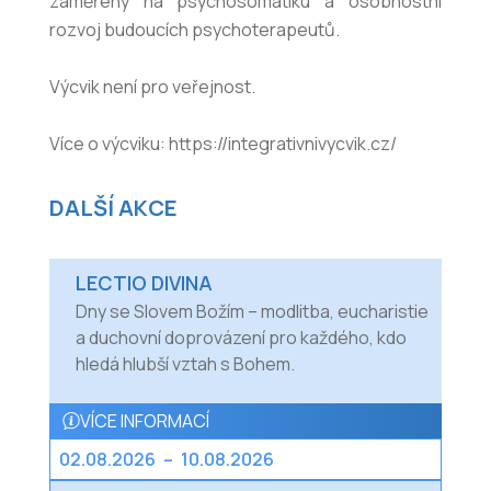
zaměřený na psychosomatiku a osobnostní
rozvoj budoucích psychoterapeutů.
Výcvik není pro veřejnost.
Více o výcviku: https://integrativnivycvik.cz/
DALŠÍ AKCE
LECTIO DIVINA
Dny se Slovem Božím – modlitba, eucharistie
a duchovní doprovázení pro každého, kdo
hledá hlubší vztah s Bohem.
VÍCE INFORMACÍ
02.08.2026
–
10.08.2026