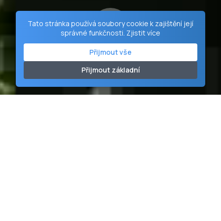
Tato stránka používá soubory cookie k zajištění její
správné funkčnosti.
Zjistit více
Přijmout vše
Přijmout základní
Duchovní Centrum Vranov
Tam, kde se nebe sklání k zemi a ticho má hlas.